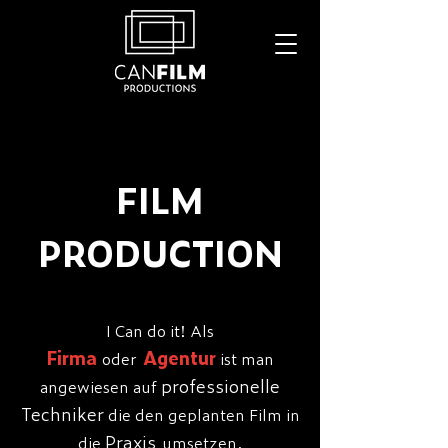
FILM
PRODUCTION
I Can do it! Als
Firma
Agentur
oder
ist man
professionelle
angewiesen auf
Techniker
die den geplanten
Film
in
Praxis
die
umsetzen.